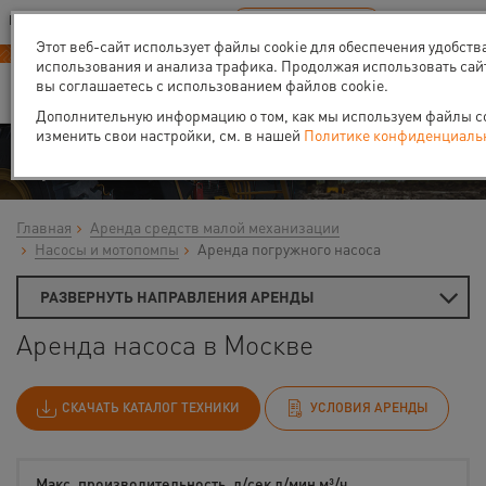
Ваш город:
Москва
RU
EN
В Вашем регионе нет наших офисов
ВЫБРАТЬ БЛИЖАЙШИЙ
Этот веб-сайт использует файлы cookie для обеспечения удобств
использования и анализа трафика. Продолжая использовать сай
вы соглашаетесь с использованием файлов cookie.
Дополнительную информацию о том, как мы используем файлы coo
изменить свои настройки, см. в нашей
Политике конфиденциаль
Аренда
Главная
Аренда средств малой механизации
Насосы и мотопомпы
Аренда погружного насоса
РАЗВЕРНУТЬ НАПРАВЛЕНИЯ АРЕНДЫ
Аренда насоса в Москве
СКАЧАТЬ КАТАЛОГ ТЕХНИКИ
УСЛОВИЯ АРЕНДЫ
Макс. производительность, л/сек л/мин м³/ч