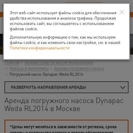
Ваш город:
Москва
RU
EN
×
В Вашем регионе нет наших офисов
ВЫБРАТЬ БЛИЖАЙШИЙ
Этот веб-сайт использует файлы cookie для обеспечения
удобства использования и анализа трафика. Продолжая
использовать сайт, вы соглашаетесь с использованием
файлов cookie.
Дополнительную информацию о том, как мы используем
Аренда
файлы cookie, и как изменить свои настройки, см. в нашей
Политике конфиденциальности
Главная
Аренда средств малой механизации
Насосы и мотопомпы
Аренда погружного насоса
Погружной насос Dynapac Weda RL2014
РАЗВЕРНУТЬ НАПРАВЛЕНИЯ АРЕНДЫ
Аренда погружного насоса Dynapac
Weda RL2014 в Москве
*Цены могут меняться в зависимости от региона, срока
аренды и количества взятого в аренду оборудования.