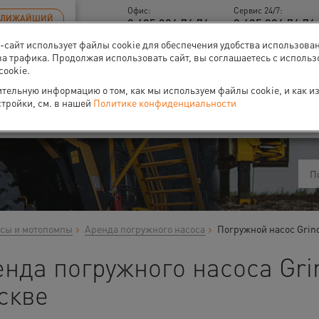
Офис:
Сервис 24/7:
БЛИЖАЙШИЙ
8 495 926 76 76
8 495 926 76 76 
б-сайт использует файлы cookie для обеспечения удобства использова
за трафика. Продолжая использовать сайт, вы соглашаетесь с исполь
cookie.
тельную информацию о том, как мы используем файлы cookie, и как и
ти
О нас
Событи
стройки, см. в нашей
Политике конфиденциальности
сы и мотопомпы
Аренда погружного насоса
Погружной насос Grin
нда погружного насоса Gri
скве