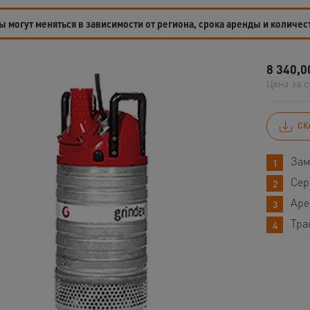
 могут меняться в зависимости от региона, срока аренды и количес
8 340,0
Цена за с
СК
Зам
Сер
Аре
Тра