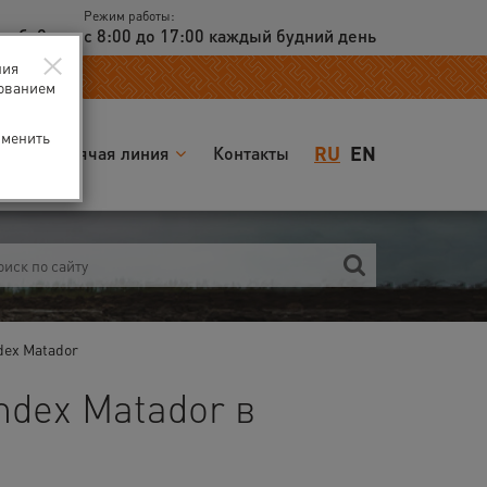
Режим работы:
доб. 2
с 8:00 до 17:00 каждый будний день
×
ния
зованием
зменить
RU
EN
я
Горячая линия
Контакты
dex Matador
ndex Matador в