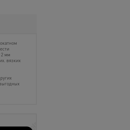
рокатном
ести
12 мм
их. вязких
других
 выгодных