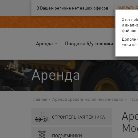
Ваш город:
Москва
В Вашем регионе нет наших офисов
ВЫБРАТЬ 
Этот ве
и анали
файлов 
Дополни
Аренда
Продажа б/у техники
Запчас
свои на
Аренда
Главная
Аренда средств малой механизации
Насо
Аре
СТРОИТЕЛЬНАЯ ТЕХНИКА
Мо
ПОДЪЕМНИКИ