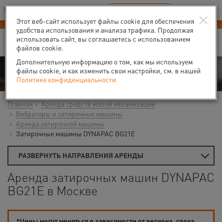
Ваш город:
Москва
RU
EN
×
В Вашем регионе нет наших офисов
ВЫБРАТЬ БЛИЖАЙШИЙ
Этот веб-сайт использует файлы cookie для обеспечения
удобства использования и анализа трафика. Продолжая
использовать сайт, вы соглашаетесь с использованием
файлов cookie.
Дополнительную информацию о том, как мы используем
Аренда
файлы cookie, и как изменить свои настройки, см. в нашей
Политике конфиденциальности
Главная
Аренда средств малой механизации
Вибраторы и затирочные машины
Аренда затирочной машины
Затирочные машины DYNAPAC BG21E
РАЗВЕРНУТЬ НАПРАВЛЕНИЯ АРЕНДЫ
Аренда затирочных машин DYNAPAC
BG21E в Москве
*Цены могут меняться в зависимости от региона, срока