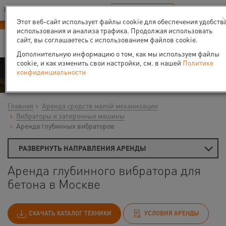
Ваш город:
Москва
RU
EN
В Вашем регионе нет наших офисов
ВЫБРАТЬ БЛИЖАЙШИЙ
Этот веб-сайт использует файлы cookie для обеспечения удобств
использования и анализа трафика. Продолжая использовать
сайт, вы соглашаетесь с использованием файлов cookie.
Дополнительную информацию о том, как мы используем файлы
cookie, и как изменить свои настройки, см. в нашей
Политике
Аренда
конфиденциальности
Главная
Аренда средств малой механизации
Вибраторы и затирочные машины
Аренда глубинных вибраторов
РАЗВЕРНУТЬ НАПРАВЛЕНИЯ АРЕНДЫ
Аренда глубинного вибратора для
бетона в Москве
СКАЧАТЬ КАТАЛОГ ТЕХНИКИ
УСЛОВИЯ АРЕНДЫ