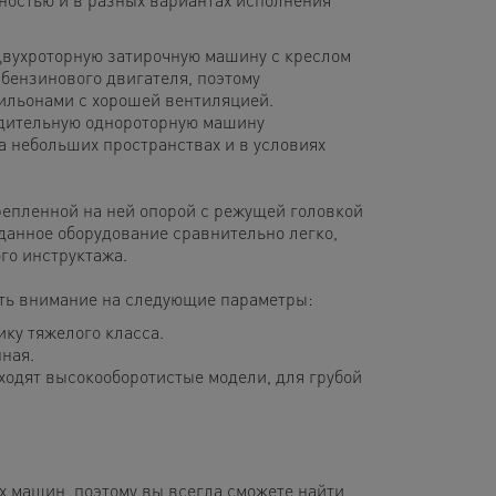
двухроторную затирочную машину с креслом
бензинового двигателя, поэтому
ильонами с хорошей вентиляцией.
одительную однороторную машину
а небольших пространствах и в условиях
репленной на ней опорой с режущей головкой
данное оборудование сравнительно легко,
го инструктажа.
тить внимание на следующие параметры:
ку тяжелого класса.
ная.
ходят высокооборотистые модели, для грубой
 машин, поэтому вы всегда сможете найти