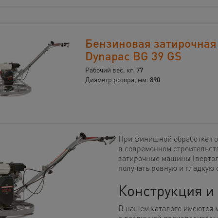
Бензиновая затирочна
Dynapac BG 39 GS
Рабочий вес, кг:
77
Диаметр ротора, мм:
890
При финишной обработке го
в современном строительс
затирочные машины (вертол
получать ровную и гладкую 
Конструкция и
В нашем каталоге имеются 
с различной производитель