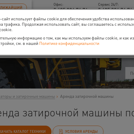
Офис:
Сервис 24/7:
БЛИЖАЙШИЙ
8 495 926 76 76
8 495 926 76 76 
б-сайт использует файлы cookie для обеспечения удобства использова
за трафика. Продолжая использовать сайт, вы соглашаетесь с исполь
cookie.
тельную информацию о том, как мы используем файлы cookie, и как и
ти
О нас
Событи
стройки, см. в нашей
Политике конфиденциальности
аторы и затирочные машины
Аренда затирочной машины
енда затирочной машины по
КАЧАТЬ КАТАЛОГ ТЕХНИКИ
УСЛОВИЯ АРЕНДЫ