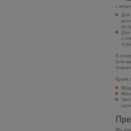
с мощно
Для 
для 
ее п
Для 
с эл
огра
В осно
(или д
операт
Кроме 
Мощн
Масс
Числ
шлиф
Пре
Мы пре