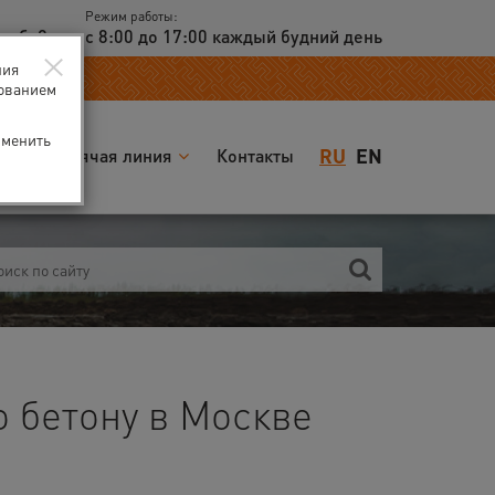
Режим работы:
доб. 2
с 8:00 до 17:00 каждый будний день
×
ния
зованием
зменить
RU
EN
я
Горячая линия
Контакты
 бетону в Москве