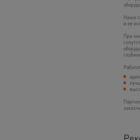
оборуд
Наши с
в ее и
При не
сопутс
оборуд
глубин
Работат
адек
лучш
высо
Партне
заказч
Рек