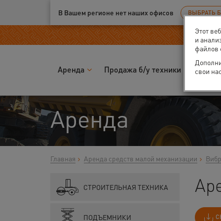
Ваш город:
Москва
В Вашем регионе нет наших офисов
ВЫБРАТЬ 
Этот ве
и анали
файлов 
Дополни
Аренда
Продажа б/у техники
Запчас
свои на
Аренда
Главная
Аренда средств малой механизации
Вибр
Ар
СТРОИТЕЛЬНАЯ ТЕХНИКА
ПОДЪЕМНИКИ
С