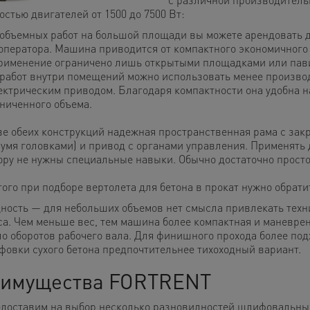
стью двигателей от 1500 до 7500 Вт:
объемных работ на большой площади вы можете арендовать 
оператора. Машина приводится от компактного экономичного 
рименение ограничено лишь открытыми площадками или пав
работ внутри помещений можно использовать менее произв
ектрическим приводом. Благодаря компактности она удобна н
ниченного объема.
ве обеих конструкций надежная пространственная рама с зак
вумя головками) и привод с органами управления. Применять 
ору не нужны специальные навыки. Обычно достаточно просто
того при подборе вертолета для бетона в прокат нужно обра
ость — для небольших объемов нет смысла привлекать техни
а. Чем меньше вес, тем машина более компактная и маневрен
о оборотов рабочего вала. Для финишного прохода более под
овки сухого бетона предпочтительнее тихоходный вариант.
имущества FORTRENT
доставим на выбор несколько разновидностей шлифовальных