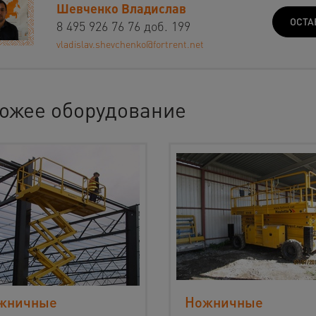
Шевченко Владислав
ОСТА
8 495 926 76 76 доб. 199
vladislav.shevchenko@fortrent.net
ожее оборудование
жничные
Ножничные