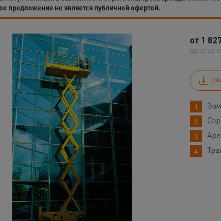
ое предложение не является публичной офертой.
от
1 82
Цена за с
СК
Зам
Сер
Аре
Тра