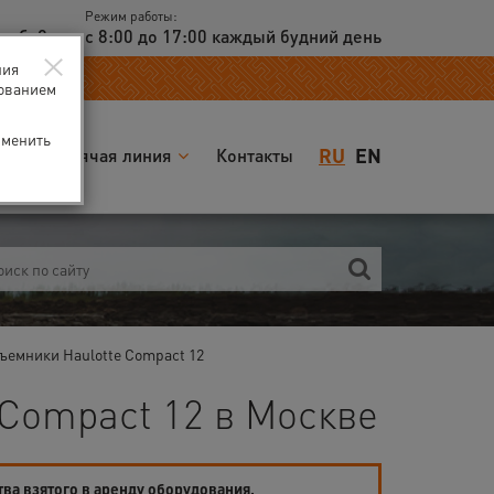
Режим работы:
доб. 2
с 8:00 до 17:00 каждый будний день
×
ния
зованием
зменить
RU
EN
я
Горячая линия
Контакты
ъемники Haulotte Compact 12
 Compact 12 в Москве
тва взятого в аренду оборудования.