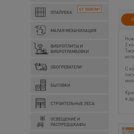
ОТ 550₽/М²
ОПАЛУБКА
О
МАЛАЯ МЕХАНИЗАЦИЯ
Нож
2 к
ВИБРОПЛИТЫ И
Так
ВИБРОТРАМБОВКИ
исп
ОБОГРЕВАТЕЛИ
С к
пос
мно
БЫТОВКИ
Кро
в др
СТРОИТЕЛЬНЫЕ ЛЕСА
ОСВЕЩЕНИЕ И
РАСПРЕДШКАФЫ