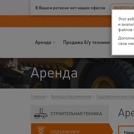
Ваш город:
Москва
В Вашем регионе нет наших офисов
ВЫБРАТЬ 
Этот ве
и анали
файлов 
Дополни
Аренда
Продажа б/у техники
Запчас
свои на
Аренда
Главная
Аренда подъемников
Гидравлические по
Ар
СТРОИТЕЛЬНАЯ ТЕХНИКА
ПОДЪЕМНИКИ
*Цены