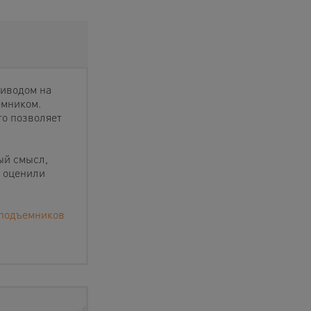
риводом на
емником.
то позволяет
ый смысл,
о оценили
 подъемников