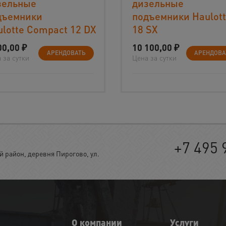
зельные
дизельные
дъемники
подъемники Haulott
lotte Compact 12 DX
18 SX
00,00
₽
10 100,00
₽
АРЕНДОВАТЬ
АРЕНДОВА
 за сутки
Цена за сутки
+7 495 
район, деревня Пирогово, ул.
О компании
Услуги