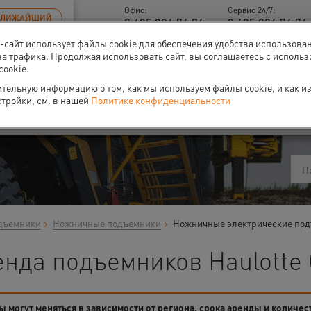
Офис:
Сервис 24/7:
БЛИЖАЙШИЙ
8 495 926 76 76
8 495 926 76 76 
б-сайт использует файлы cookie для обеспечения удобства использова
за трафика. Продолжая использовать сайт, вы соглашаетесь с исполь
cookie.
тельную информацию о том, как мы используем файлы cookie, и как и
ти
О нас
Событи
стройки, см. в нашей
Политике конфиденциальности
дъемники
Ножничные подъемники
Ножничные электрические под
енда подъемников Haulotte
 могут меняться в зависимости от региона, срока аренды и количес