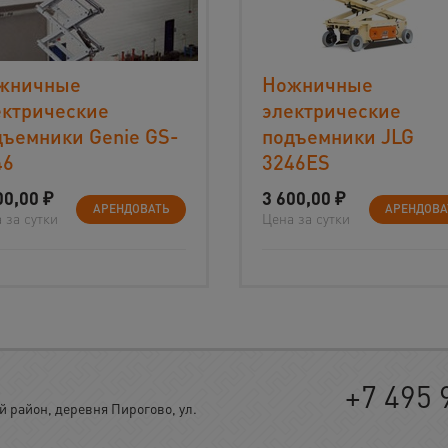
жничные
Ножничные
ектрические
электрические
дъемники Genie GS-
подъемники JLG
46
3246ES
00,00
₽
3 600,00
₽
АРЕНДОВАТЬ
АРЕНДОВА
 за сутки
Цена за сутки
+7 495 
район, деревня Пирогово, ул.