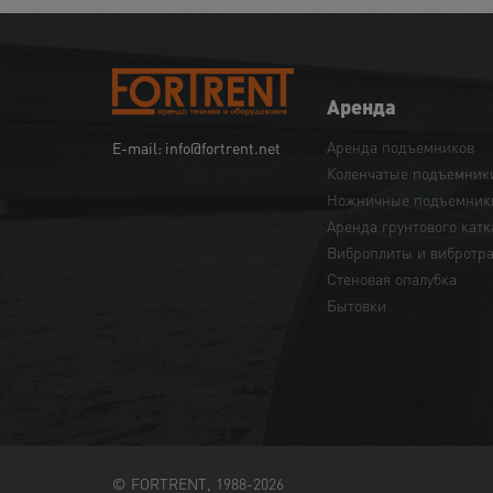
Аренда
Аренда подъемников
E-mail: info@fortrent.net
Коленчатые подъемник
Ножничные подъемник
Аренда грунтового катк
Виброплиты и вибротр
Cтеновая опалубка
Бытовки
© FORTRENT, 1988-2026