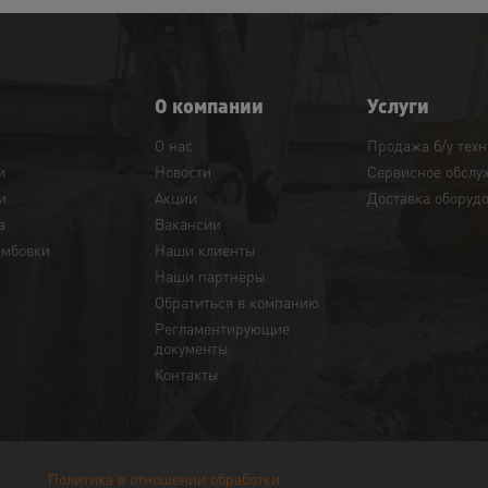
О компании
Услуги
О нас
Продажа б/у тех
и
Новости
Сервисное обслу
и
Акции
Доставка оборуд
а
Вакансии
амбовки
Наши клиенты
Наши партнёры
Обратиться в компанию
Регламентирующие
документы
Контакты
Политика в отношении обработки