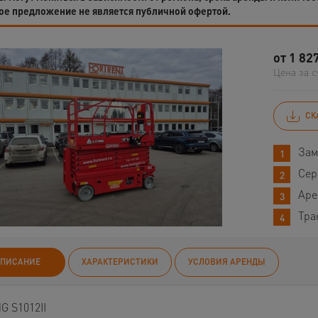
ое предложение не является публичной офертой.
от
1 82
Цена за с
СК
Зам
Сер
Аре
Тра
ПИСАНИЕ
ХАРАКТЕРИСТИКИ
УСЛОВИЯ АРЕНДЫ
G S1012II