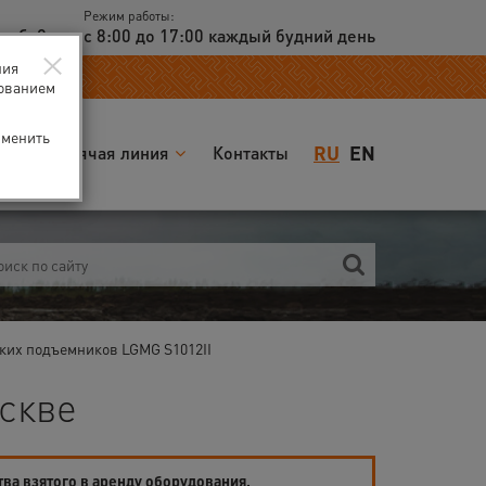
Режим работы:
доб. 2
с 8:00 до 17:00 каждый будний день
×
ния
зованием
зменить
RU
EN
я
Горячая линия
Контакты
ких подъемников LGMG S1012II
скве
тва взятого в аренду оборудования.