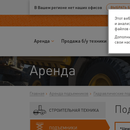
Ваш город:
Москва
В Вашем регионе нет наших офисов
ВЫБРАТЬ 
Этот ве
и анали
файлов 
Дополни
Аренда
Продажа б/у техники
Запчас
свои на
Аренда
Главная
Аренда подъемников
Гидравлические по
По
СТРОИТЕЛЬНАЯ ТЕХНИКА
ПОДЪЕМНИКИ
*Цены