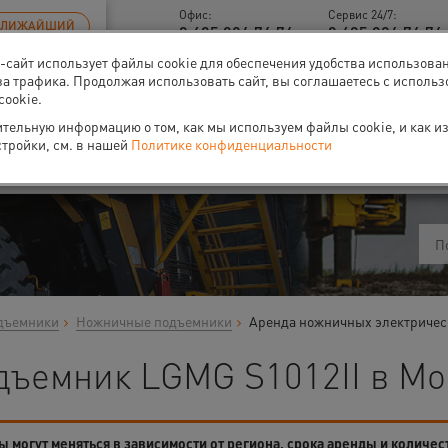
Офис:
Сервис 24/7:
БЛИЖАЙШИЙ
8 495 926 76 76
8 495 926 76 76 
б-сайт использует файлы cookie для обеспечения удобства использова
за трафика. Продолжая использовать сайт, вы соглашаетесь с исполь
cookie.
тельную информацию о том, как мы используем файлы cookie, и как и
ти
О нас
Событи
стройки, см. в нашей
Политике конфиденциальности
дъемники
Ножничные подъемники
Аренда ножничных электричес
дъемник LGMG S1012II в Мо
 могут меняться в зависимости от региона, срока аренды и количес