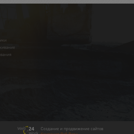
ники
живание
ования
Создание и продвижение сайтов
Компания Веб Ворк