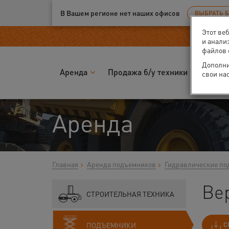
Ваш город:
Москва
В Вашем регионе нет наших офисов
ВЫБРАТЬ 
Этот ве
и анали
файлов 
Дополни
Аренда
Продажа б/у техники
Запчас
свои на
Аренда
Главная
Аренда подъемников
Гидравлические по
Ве
СТРОИТЕЛЬНАЯ ТЕХНИКА
ПОДЪЕМНИКИ
С