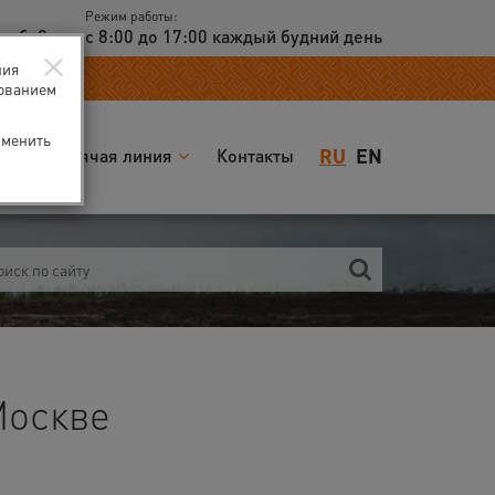
Режим работы:
доб. 2
с 8:00 до 17:00 каждый будний день
×
ния
зованием
зменить
RU
EN
я
Горячая линия
Контакты
Москве