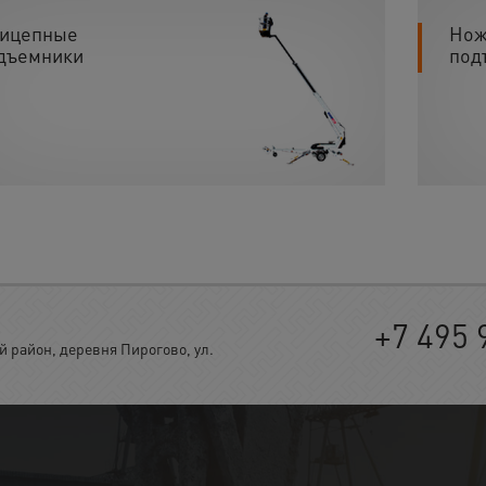
ицепные
Нож
дъемники
под
+7 495 
район, деревня Пирогово, ул.