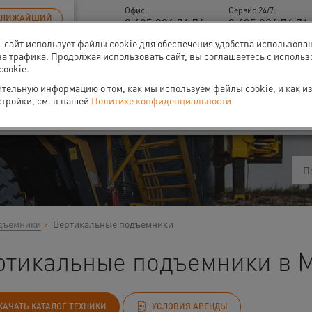
Офис:
Сервис 24/7:
БЛИЖАЙШИЙ
8 495 926 76 76
8 495 926 76 76 
б-сайт использует файлы cookie для обеспечения удобства использова
за трафика. Продолжая использовать сайт, вы соглашаетесь с исполь
cookie.
тельную информацию о том, как мы используем файлы cookie, и как и
ти
О нас
Событи
стройки, см. в нашей
Политике конфиденциальности
дъемники
Вертикальные подъемники
ртикальные подъемники в 
КАЧАТЬ КАТАЛОГ ТЕХНИКИ
УСЛОВИЯ АРЕНДЫ