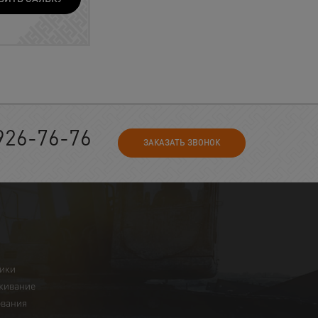
926-76-76
ЗАКАЗАТЬ ЗВОНОК
ники
живание
ования