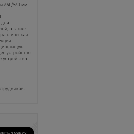
ы 660/960 мм.
0
 для
ей, а также
дравлическая
укция
защищающую
ее устройство
е устройства
отрудников.
ВИТЬ ЗАЯВКУ