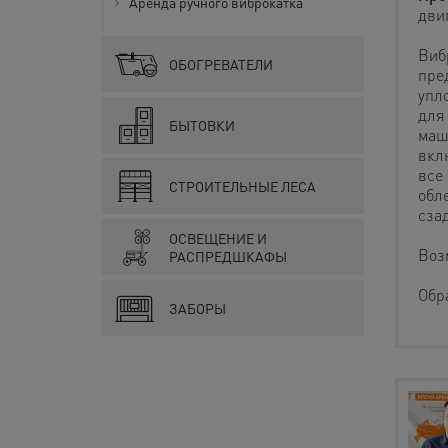
Аренда ручного виброкатка
дви
Виб
ОБОГРЕВАТЕЛИ
пре
упл
для
БЫТОВКИ
маш
вкл
все
СТРОИТЕЛЬНЫЕ ЛЕСА
обл
сза
ОСВЕЩЕНИЕ И
Воз
РАСПРЕДШКАФЫ
Обр
ЗАБОРЫ