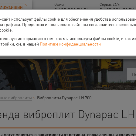
Офис:
Сервис 24/7:
БЛИЖАЙШИЙ
8 495 926 76 76
8 495 926 76 76 
б-сайт использует файлы cookie для обеспечения удобства использова
за трафика. Продолжая использовать сайт, вы соглашаетесь с исполь
cookie.
тельную информацию о том, как мы используем файлы cookie, и как и
ти
О нас
Событи
стройки, см. в нашей
Политике конфиденциальности
ные виброплиты
Виброплиты Dynapac LH 700
енда виброплит Dynapac LH
 могут меняться в зависимости от региона, срока аренды и количес