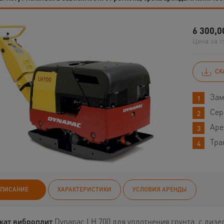
6 300,0
Цена за с
СК
Зам
Сер
Аре
Тра
ПИСАНИЕ
ХАРАКТЕРИСТИКИ
УСЛОВИЯ АРЕНДЫ
кат виброплит
Dynapac LH 700 для уплотнения грунта, с диз