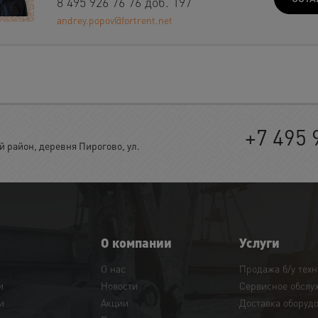
8 495 926 76 76 доб. 197
andrey.popov@fortrent.net
+7 495 
район, деревня Пирогово, ул.
О компании
Услуги
О нас
Продажа б/у тех
и
Новости
Сервисное обслу
и
Акции
Доставка оборуд