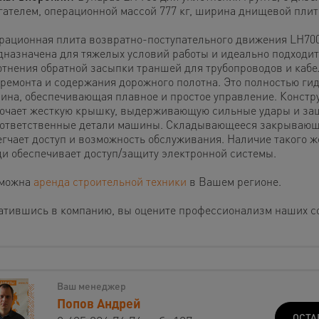
гателем, операционной массой 777 кг, ширина днищевой плит
рационная плита возвратно-поступательного движения LH70
дназначена для тяжелых условий работы и идеально подходит
отнения обратной засыпки траншей для трубопроводов и кабел
 ремонта и содержания дорожного полотна. Это полностью ги
ина, обеспечивающая плавное и простое управление. Констр
ючает жесткую крышку, выдерживающую сильные удары и 
 ответственные детали машины. Складывающееся закрывающ
егчает доступ и возможность обслуживания. Наличие такого ж
ди обеспечивает доступ/защиту электронной системы.
можна
аренда строительной техники
в Вашем регионе.
атившись в компанию, вы оцените профессионализм наших с
Ваш менеджер
Попов Андрей
ОСТА