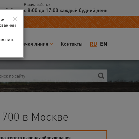
Режим работы:
доб. 2
с 8:00 до 17:00 каждый будний день
×
ния
зованием
зменить
RU
EN
я
Горячая линия
Контакты
 700 в Москве
тва взятого в аренду оборудования.