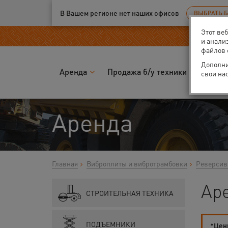
Ваш город:
Москва
В Вашем регионе нет наших офисов
ВЫБРАТЬ 
Этот ве
и анали
файлов 
Дополни
Аренда
Продажа б/у техники
Запчас
свои на
Аренда
Главная
Виброплиты и вибротрамбовки
Реверсив
Ар
СТРОИТЕЛЬНАЯ ТЕХНИКА
ПОДЪЕМНИКИ
*Цены