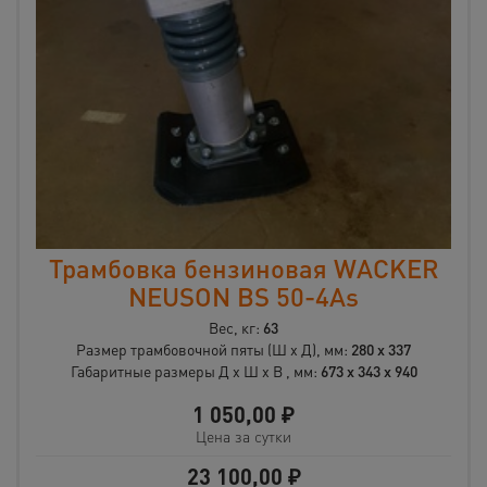
Трамбовка бензиновая WACKER
NEUSON BS 50-4As
Вес, кг:
63
Размер трамбовочной пяты (Ш x Д), мм:
280 x 337
Габаритные размеры Д x Ш x В , мм:
673 x 343 x 940
1 050,00
₽
Цена за сутки
23 100,00
₽