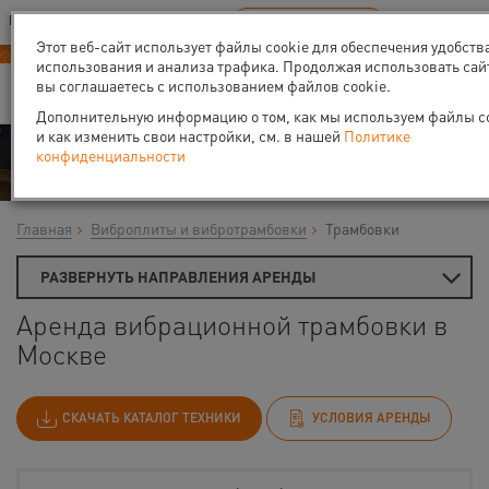
Ваш город:
Москва
RU
EN
В Вашем регионе нет наших офисов
ВЫБРАТЬ БЛИЖАЙШИЙ
Этот веб-сайт использует файлы cookie для обеспечения удобств
использования и анализа трафика. Продолжая использовать сай
вы соглашаетесь с использованием файлов cookie.
Дополнительную информацию о том, как мы используем файлы co
и как изменить свои настройки, см. в нашей
Политике
Аренда
конфиденциальности
Главная
Виброплиты и вибротрамбовки
Трамбовки
РАЗВЕРНУТЬ НАПРАВЛЕНИЯ АРЕНДЫ
Аренда вибрационной трамбовки в
Москве
СКАЧАТЬ КАТАЛОГ ТЕХНИКИ
УСЛОВИЯ АРЕНДЫ