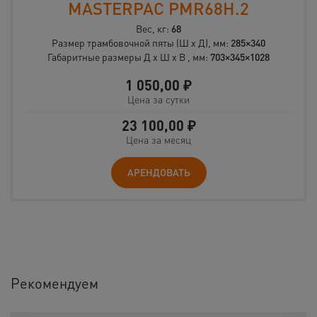
MASTERPAC PMR68H.2
Вес, кг:
68
Размер трамбовочной пяты (Ш x Д), мм:
285×340
Габаритные размеры Д x Ш x В , мм:
703×345×1028
1 050,00
₽
Цена за сутки
23 100,00
₽
Цена за месяц
АРЕНДОВАТЬ
Рекомендуем