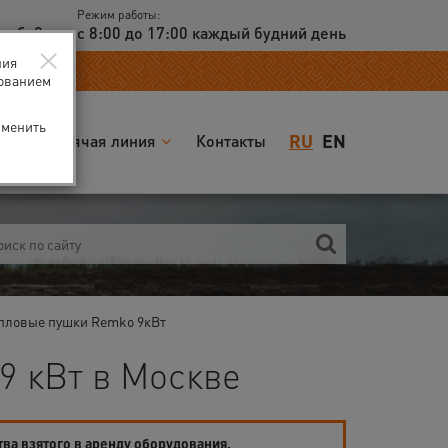
Режим работы:
доб. 2
с 8:00 до 17:00 каждый будний день
×
ния
зованием
зменить
RU
EN
я
Горячая линия
Контакты
епловые пушки Remko 9кВт
9 кВт в Москве
тва взятого в аренду оборудования.