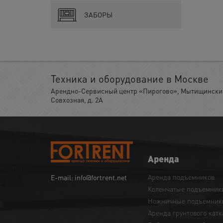
ЗАБОРЫ
Техника и оборудование в Москве
Арендно-Сервисный центр «Пирогово», Мытищинский 
Совхозная, д. 2А
Аренда
Аренда подъемников
E-mail: info@fortrent.net
Коленчатые подъемник
Ножничные подъемник
Аренда грунтового катк