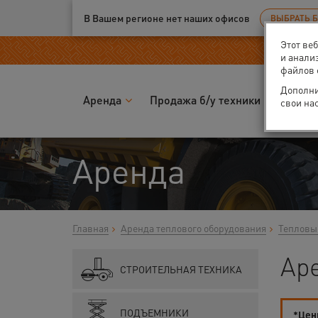
Ваш город:
Москва
В Вашем регионе нет наших офисов
ВЫБРАТЬ 
Этот ве
и анали
файлов 
Дополни
Аренда
Продажа б/у техники
Запчас
свои на
Аренда
Главная
Аренда теплового оборудования
Тепловы
Ар
СТРОИТЕЛЬНАЯ ТЕХНИКА
ПОДЪЕМНИКИ
*Цены