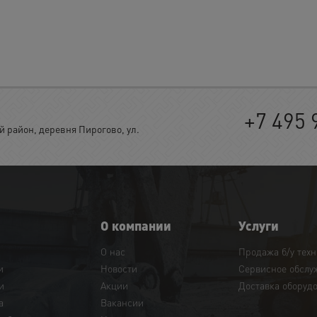
+7 495 
район, деревня Пирогово, ул.
О компании
Услуги
О нас
Продажа б/у тех
и
Новости
Сервисное обслу
и
Акции
Доставка оборуд
а
Вакансии