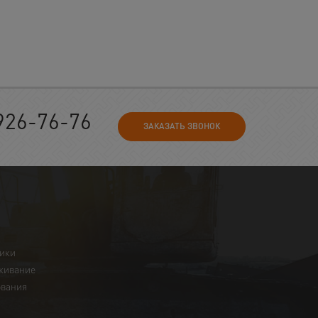
926-76-76
ЗАКАЗАТЬ ЗВОНОК
ники
живание
ования