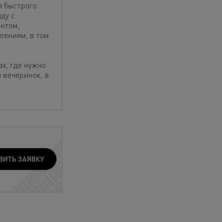
я быстрого
ду с
нтом,
лениям, в том
х, где нужно
 вечеринок, в
ВИТЬ ЗАЯВКУ