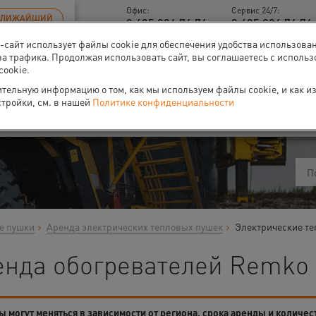
Офис:
Сервис 24/7:
БЛИЖАЙШИЙ
8 495 926 76 76
8 495 926 76 76 
б-сайт использует файлы cookie для обеспечения удобства использова
за трафика. Продолжая использовать сайт, вы соглашаетесь с исполь
cookie.
тельную информацию о том, как мы используем файлы cookie, и как и
ти
О нас
Событи
стройки, см. в нашей
Политике конфиденциальности
е пушки
Аренда электрических тепловых пушек
Электрические т
енда обогревателей Remko 
 могут меняться в зависимости от региона, срока аренды и количес