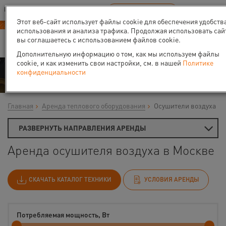
Ваш город:
Москва
RU
EN
В Вашем регионе нет наших офисов
ВЫБРАТЬ БЛИЖАЙШИЙ
Этот веб-сайт использует файлы cookie для обеспечения удобств
использования и анализа трафика. Продолжая использовать сай
вы соглашаетесь с использованием файлов cookie.
Дополнительную информацию о том, как мы используем файлы
cookie, и как изменить свои настройки, см. в нашей
Политике
Аренда
конфиденциальности
Главная
Аренда теплового оборудования
Осушители воздуха
РАЗВЕРНУТЬ НАПРАВЛЕНИЯ АРЕНДЫ
Аренда осушителя воздуха в Москве
СКАЧАТЬ КАТАЛОГ ТЕХНИКИ
УСЛОВИЯ АРЕНДЫ
Потребляемая мощность, Вт