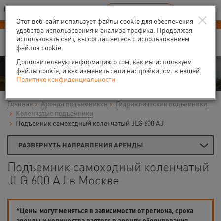
Ваш город:
Москва
RU
EN
×
В Вашем регионе нет наших офисов
ВЫБРАТЬ БЛИЖАЙШИЙ
Этот веб-сайт использует файлы cookie для обеспечения
удобства использования и анализа трафика. Продолжая
использовать сайт, вы соглашаетесь с использованием
файлов cookie.
Дополнительную информацию о том, как мы используем
Аренда
файлы cookie, и как изменить свои настройки, см. в нашей
Политике конфиденциальности
Главная
Аренда подъемников
Гидравлические подъемники
Коленчатые подъемники
Подъемник самоходный коленчатый JLG 600 AJ
РАЗВЕРНУТЬ НАПРАВЛЕНИЯ АРЕНДЫ
Подъемник самоходный коленчатый
JLG 600 AJ в Москве
*Цены могут меняться в зависимости от региона, срока
аренды и количества взятого в аренду оборудования.