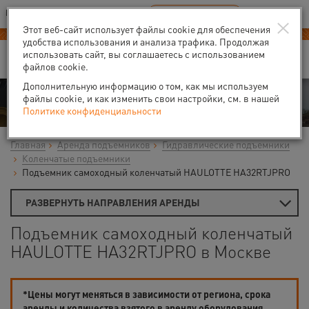
Ваш город:
Москва
RU
EN
×
В Вашем регионе нет наших офисов
ВЫБРАТЬ БЛИЖАЙШИЙ
Этот веб-сайт использует файлы cookie для обеспечения
удобства использования и анализа трафика. Продолжая
использовать сайт, вы соглашаетесь с использованием
файлов cookie.
Дополнительную информацию о том, как мы используем
Аренда
файлы cookie, и как изменить свои настройки, см. в нашей
Политике конфиденциальности
Главная
Аренда подъемников
Гидравлические подъемники
Коленчатые подъемники
Подъемник самоходный коленчатый HAULOTTE HA32RTJPRO
РАЗВЕРНУТЬ НАПРАВЛЕНИЯ АРЕНДЫ
Подъемник самоходный коленчатый
HAULOTTE HA32RTJPRO в Москве
*Цены могут меняться в зависимости от региона, срока
аренды и количества взятого в аренду оборудования.