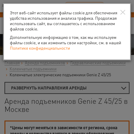
Ваш город:
Москва
RU
EN
×
В Вашем регионе нет наших офисов
ВЫБРАТЬ БЛИЖАЙШИЙ
Этот веб-сайт использует файлы cookie для обеспечения
удобства использования и анализа трафика. Продолжая
использовать сайт, вы соглашаетесь с использованием
файлов cookie.
Дополнительную информацию о том, как мы используем
Аренда
файлы cookie, и как изменить свои настройки, см. в нашей
Политике конфиденциальности
Главная
Аренда подъемников
Гидравлические подъемники
Коленчатые подъемники
Коленчатые электрические подъемники Genie Z 45/25
РАЗВЕРНУТЬ НАПРАВЛЕНИЯ АРЕНДЫ
Аренда подъемников Genie Z 45/25 в
Москве
*Цены могут меняться в зависимости от региона, срока
аренды и количества взятого в аренду оборудования.