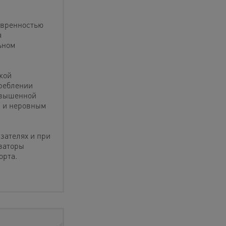
евренностью
я
ьном
кой
треблении
овышенной
м и неровным
зателях и при
заторы
орта.