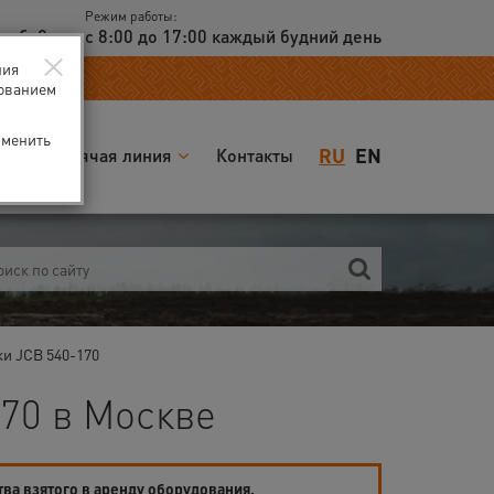
Режим работы:
доб. 2
с 8:00 до 17:00 каждый будний день
×
ния
зованием
зменить
RU
EN
я
Горячая линия
Контакты
ки JCB 540-170
70 в Москве
тва взятого в аренду оборудования.