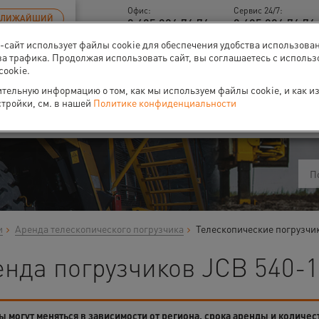
Офис:
Сервис 24/7:
БЛИЖАЙШИЙ
8 495 926 76 76
8 495 926 76 76 
б-сайт использует файлы cookie для обеспечения удобства использова
за трафика. Продолжая использовать сайт, вы соглашаетесь с исполь
cookie.
тельную информацию о том, как мы используем файлы cookie, и как и
ти
О нас
Событи
стройки, см. в нашей
Политике конфиденциальности
и
Аренда телескопического погрузчика
Телескопические погрузчи
енда погрузчиков JCB 540-1
 могут меняться в зависимости от региона, срока аренды и количес