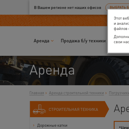
Ваш город:
Москва
В Вашем регионе нет наших офисов
ВЫБРАТЬ 
Этот ве
и анали
файлов 
Дополни
Аренда
Продажа б/у техники
Запчас
свои на
Аренда
Главная
Аренда строительной техники
Погрузчик
Ар
СТРОИТЕЛЬНАЯ ТЕХНИКА
Дорожные катки
*Цены