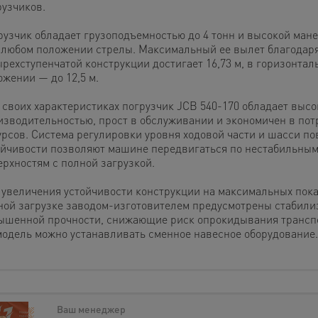
рузчиков.
рузчик обладает грузоподъемностью до 4 тонн и высокой ман
 любом положении стрелы. Максимальный ее вылет благодар
ырехступенчатой конструкции достигает 16,73 м, в горизонтал
ожении — до 12,5 м.
 своих характеристиках погрузчик JCB 540-170 обладает высо
изводительностью, прост в обслуживании и экономичен в по
урсов. Система регулировки уровня ходовой части и шасси п
ойчивости позволяют машине передвигаться по нестабильны
ерхностям с полной загрузкой.
 увеличения устойчивости конструкции на максимальных пока
ной загрузке заводом-изготовителем предусмотрены стабили
ышенной прочности, снижающие риск опрокидывания трансп
модель можно устанавливать сменное навесное оборудование.
Ваш менеджер