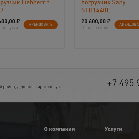
рузчик Liebherr t
погрузчик Sany
-7
STH1440Е
600,00
₽
20 600,00
₽
АРЕНДОВАТЬ
АРЕНДОВА
 за сутки
Цена за сутки
+7 495 
район, деревня Пирогово, ул.
О компании
Услуги