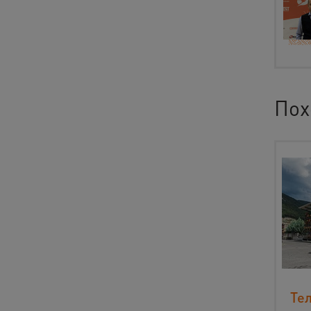
Пох
Те