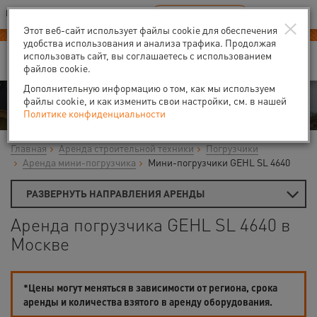
Ваш город:
Москва
RU
EN
×
В Вашем регионе нет наших офисов
ВЫБРАТЬ БЛИЖАЙШИЙ
Этот веб-сайт использует файлы cookie для обеспечения
удобства использования и анализа трафика. Продолжая
использовать сайт, вы соглашаетесь с использованием
файлов cookie.
Дополнительную информацию о том, как мы используем
Аренда
файлы cookie, и как изменить свои настройки, см. в нашей
Политике конфиденциальности
Главная
Аренда строительной техники
Погрузчики
Аренда мини-погрузчика
Мини-погрузчики GEHL SL 4640
РАЗВЕРНУТЬ НАПРАВЛЕНИЯ АРЕНДЫ
Аренда погрузчика GEHL SL 4640 в
Москве
*Цены могут меняться в зависимости от региона, срока
аренды и количества взятого в аренду оборудования.