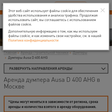
Ваш город:
Москва
RU
EN
×
В Вашем регионе нет наших офисов
ВЫБРАТЬ БЛИЖАЙШИЙ
Этот веб-сайт использует файлы cookie для обеспечения
удобства использования и анализа трафика. Продолжая
использовать сайт, вы соглашаетесь с использованием
файлов cookie.
Дополнительную информацию о том, как мы используем
Аренда
файлы cookie, и как изменить свои настройки, см. в нашей
Политике конфиденциальности
Главная
Аренда строительной техники
Думперы
Думперы Ausa D 400 AHG
РАЗВЕРНУТЬ НАПРАВЛЕНИЯ АРЕНДЫ
Аренда думпера Ausa D 400 AHG в
Москве
*Цены могут меняться в зависимости от региона, срока
аренды и количества взятого в аренду оборудования.