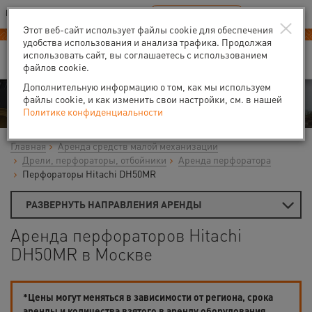
Ваш город:
Москва
RU
EN
×
В Вашем регионе нет наших офисов
ВЫБРАТЬ БЛИЖАЙШИЙ
Этот веб-сайт использует файлы cookie для обеспечения
удобства использования и анализа трафика. Продолжая
использовать сайт, вы соглашаетесь с использованием
файлов cookie.
Дополнительную информацию о том, как мы используем
Аренда
файлы cookie, и как изменить свои настройки, см. в нашей
Политике конфиденциальности
Главная
Аренда средств малой механизации
Дрели, перфораторы, отбойники
Аренда перфоратора
Перфораторы Hitachi DH50MR
РАЗВЕРНУТЬ НАПРАВЛЕНИЯ АРЕНДЫ
Аренда перфораторов Hitachi
DH50MR в Москве
*Цены могут меняться в зависимости от региона, срока
аренды и количества взятого в аренду оборудования.