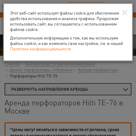
Ваш город:
Москва
RU
EN
×
В Вашем регионе нет наших офисов
ВЫБРАТЬ БЛИЖАЙШИЙ
Этот веб-сайт использует файлы cookie для обеспечения
удобства использования и анализа трафика. Продолжая
использовать сайт, вы соглашаетесь с использованием
файлов cookie.
Дополнительную информацию о том, как мы используем
Аренда
файлы cookie, и как изменить свои настройки, см. в нашей
Политике конфиденциальности
Главная
Аренда средств малой механизации
Дрели, перфораторы, отбойники
Аренда перфоратора
Перфораторы Hilti TE-76
РАЗВЕРНУТЬ НАПРАВЛЕНИЯ АРЕНДЫ
Аренда перфораторов Hilti TE-76 в
Москве
*Цены могут меняться в зависимости от региона, срока
аренды и количества взятого в аренду оборудования.