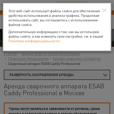
Ваш город:
Москва
RU
EN
×
В Вашем регионе нет наших офисов
ВЫБРАТЬ БЛИЖАЙШИЙ
Этот веб-сайт использует файлы cookie для обеспечения
удобства использования и анализа трафика. Продолжая
использовать сайт, вы соглашаетесь с использованием
файлов cookie.
Дополнительную информацию о том, как мы используем
Аренда
файлы cookie, и как изменить свои настройки, см. в нашей
Политике конфиденциальности
Главная
Аренда средств малой механизации
Сварочное оборудование
Аренда сварочных аппаратов
Сварочный аппарат ESAB Caddy Professional
РАЗВЕРНУТЬ НАПРАВЛЕНИЯ АРЕНДЫ
Аренда сварочного аппарата ESAB
Caddy Professional в Москве
*Цены могут меняться в зависимости от региона, срока
аренды и количества взятого в аренду оборудования.