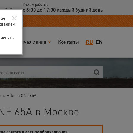
Режим работы:
доб. 2
с 8:00 до 17:00 каждый будний день
×
ния
зованием
зменить
RU
EN
я
Горячая линия
Контакты
зы Hitachi GNF 65A
NF 65A в Москве
тва взятого в аренду оборудования.