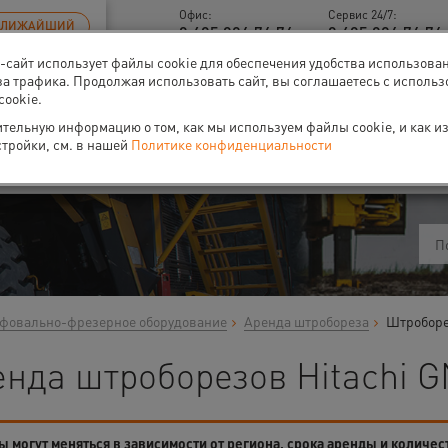
Офис:
Сервис 24/7:
БЛИЖАЙШИЙ
8 495 926 76 76
8 495 926 76 76 
б-сайт использует файлы cookie для обеспечения удобства использова
за трафика. Продолжая использовать сайт, вы соглашаетесь с исполь
cookie.
тельную информацию о том, как мы используем файлы cookie, и как и
ти
О нас
Событи
стройки, см. в нашей
Политике конфиденциальности
овально-фрезерное оборудование
Аренда штробореза
Штроборе
енда штроборезов Hitachi G
 могут меняться в зависимости от региона, срока аренды и количес