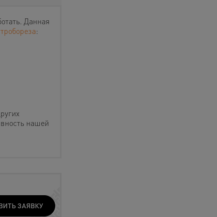
ботать. Данная
тробореза
:
других
ивность нашей
ВИТЬ ЗАЯВКУ