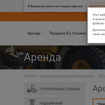
Ваш город:
Москва
В Вашем регионе нет наших офисов
ВЫБРАТЬ 
Этот ве
и анали
файлов 
Дополни
Аренда
Продажа б/у техники
Запчас
свои на
Аренда
Главная
Аренда средств малой механизации
Шлиф
Ар
СТРОИТЕЛЬНАЯ ТЕХНИКА
ПОДЪЕМНИКИ
*Цены