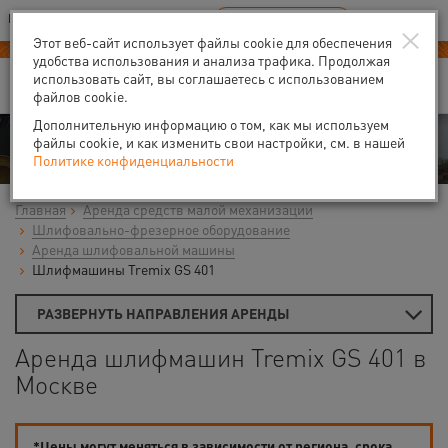
Ваш город:
Москва
RU
EN
×
В Вашем регионе нет наших офисов
ВЫБРАТЬ БЛИЖАЙШИЙ
Этот веб-сайт использует файлы cookie для обеспечения
удобства использования и анализа трафика. Продолжая
использовать сайт, вы соглашаетесь с использованием
файлов cookie.
Дополнительную информацию о том, как мы используем
Аренда
файлы cookie, и как изменить свои настройки, см. в нашей
Политике конфиденциальности
Главная
Аренда средств малой механизации
Шлифовально-фрезерное оборудование
Аренда шлифовальной машины
Шлифмашины Tremix GS 401
РАЗВЕРНУТЬ НАПРАВЛЕНИЯ АРЕНДЫ
Аренда шлифмашин Tremix GS 401 в
Москве
*Цены могут меняться в зависимости от региона, срока