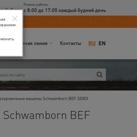
Режим работы:
доб. 2
с 8:00 до 17:00 каждый будний день
×
ния
зованием
зменить
RU
EN
я
Горячая линия
Контакты
езеровочные машины Schwamborn BEF 320EX
н Schwamborn BEF