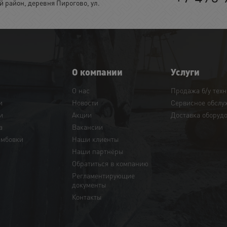
район, деревня Пирогово, ул.
О компании
Услуги
О нас
Продажа б/у тех
и
Новости
Сервисное обслу
и
Акции
Доставка оборуд
а
Вакансии
амбовки
Наши клиенты
Наши партнёры
Обратиться в компанию
Регламентирующие
документы
Контакты