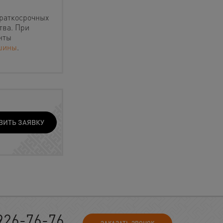
раткосрочных
тва. При
нты
шины
.
ВИТЬ ЗАЯВКУ
926-76-76