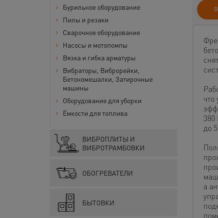
Бурильное оборудование
О
Пилы и резаки
Сварочное оборудование
Фре
Насосы и мотопомпы
бет
Вязка и гибка арматуры
сня
сис
Вибраторы, Виброрейки,
Бетономешалки, Затирочные
машины
Раб
что
Оборудование для уборки
эфф
Ёмкости для топлива
380
до 5
ВИБРОПЛИТЫ И
Пол
ВИБРОТРАМБОВКИ
про
про
ОБОГРЕВАТЕЛИ
маш
а а
упр
БЫТОВКИ
под
пом