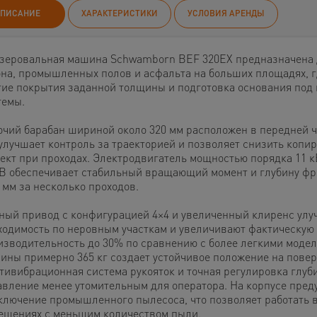
ПИСАНИЕ
ХАРАКТЕРИСТИКИ
УСЛОВИЯ АРЕНДЫ
зеровальная машина Schwamborn BEF 320EX предназначена 
она, промышленных полов и асфальта на больших площадях, г
тие покрытия заданной толщины и подготовка основания под
темы.
очий барабан шириной около 320 мм расположен в передней ч
 улучшает контроль за траекторией и позволяет снизить копи
ект при проходах. Электродвигатель мощностью порядка 11 кВ
 В обеспечивает стабильный вращающий момент и глубину ф
 мм за несколько проходов.
ный привод с конфигурацией 4×4 и увеличенный клиренс ул
ходимость по неровным участкам и увеличивают фактическую
изводительность до 30% по сравнению с более легкими модел
ины примерно 365 кг создает устойчивое положение на повер
нтивибрационная система рукояток и точная регулировка глу
авление менее утомительным для оператора. На корпусе пред
ключение промышленного пылесоса, что позволяет работать 
ещениях с меньшим количеством пыли.​