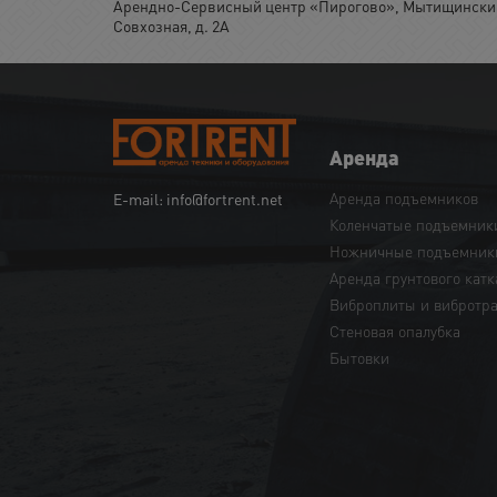
Арендно-Сервисный центр «Пирогово», Мытищинский 
Совхозная, д. 2А
Аренда
Аренда подъемников
E-mail: info@fortrent.net
Коленчатые подъемник
Ножничные подъемник
Аренда грунтового катк
Виброплиты и вибротр
Cтеновая опалубка
Бытовки