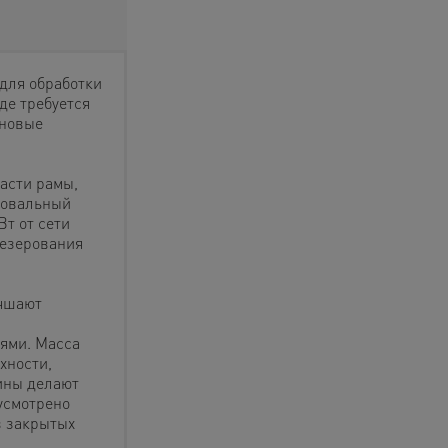
для обработки
де требуется
 новые
асти рамы,
ровальный
т от сети
резерования
учшают
ями. Масса
хности,
бины делают
усмотрено
в закрытых