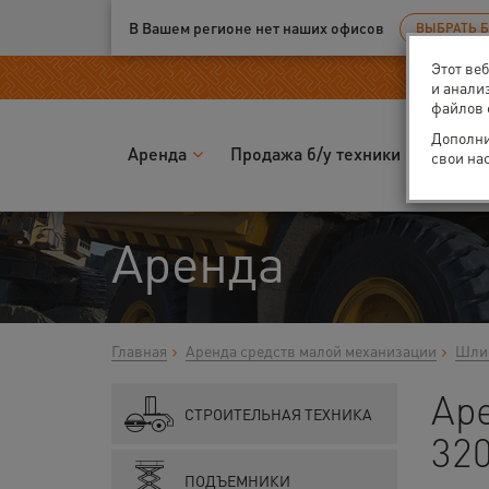
Ваш город:
Москва
В Вашем регионе нет наших офисов
ВЫБРАТЬ 
Этот ве
и анали
файлов 
Дополни
Аренда
Продажа б/у техники
Запчас
свои на
Аренда
Главная
Аренда средств малой механизации
Шлиф
Ар
СТРОИТЕЛЬНАЯ ТЕХНИКА
32
ПОДЪЕМНИКИ