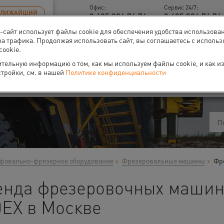
Офис:
Сервис 24/7:
БЛИЖАЙШИЙ
8 495 926 76 76
8 495 926 76 76 
б-сайт использует файлы cookie для обеспечения удобства использова
за трафика. Продолжая использовать сайт, вы соглашаетесь с исполь
cookie.
тельную информацию о том, как мы используем файлы cookie, и как и
ти
О нас
Событи
стройки, см. в нашей
Политике конфиденциальности
овально-фрезерное оборудование
Фрезеровальные машины
Фр
енда фрезеровочных маши
0EX в Москве