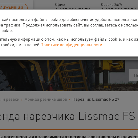
Офис:
Сервис 24/7:
БЛИЖАЙШИЙ
8 495 926 76 76
8 495 926 76 76 
б-сайт использует файлы cookie для обеспечения удобства использова
за трафика. Продолжая использовать сайт, вы соглашаетесь с исполь
cookie.
тельную информацию о том, как мы используем файлы cookie, и как и
ти
О нас
Событи
стройки, см. в нашей
Политике конфиденциальности
 и резаки
Аренда резчика швов
Нарезчик Lissmac FS 27
енда нарезчика Lissmac FS 
 могут меняться в зависимости от региона, срока аренды и количес