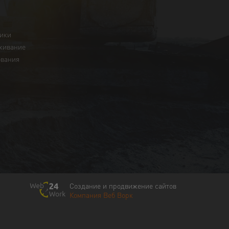
ники
живание
ования
Создание и продвижение сайтов
Компания Веб Ворк