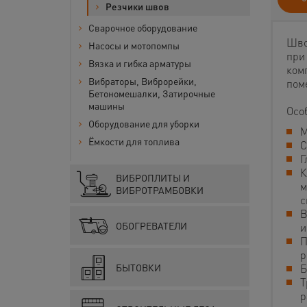
Резчики швов
Сварочное оборудование
Шво
Насосы и мотопомпы
при
Вязка и гибка арматуры
ком
Вибраторы, Виброрейки,
пом
Бетономешалки, Затирочные
машины
Осо
Оборудование для уборки
М
Ёмкости для топлива
С
Г
К
ВИБРОПЛИТЫ И
м
ВИБРОТРАМБОВКИ
с
В
ОБОГРЕВАТЕЛИ
и
П
р
БЫТОВКИ
Б
Т
р