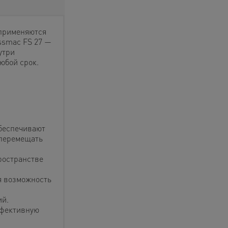
применяются
ssmac FS 27 —
утри
юбой срок.
обеспечивают
 перемещать
ространстве
я возможность
ий.
ффективную