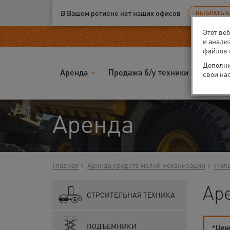
Ваш город:
Москва
В Вашем регионе нет наших офисов
ВЫБРАТЬ 
Этот ве
и анали
файлов 
Дополни
Аренда
Продажа б/у техники
Запчас
свои на
Аренда
Главная
Аренда средств малой механизации
Пилы
Ар
СТРОИТЕЛЬНАЯ ТЕХНИКА
ПОДЪЕМНИКИ
*Цены