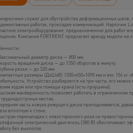
нарезчики служат для обустройства деформационных швов, 
 демонтажных работах, прокладке коммуникаций. Нарезчик Li
пактное электрооборудование, предназначенное для работ вн
ещения. Компания FORTRENT предлагает аренду модели на л
бенности:
аксимальный диаметр диска — 800 мм.
корость вращения диска — до 1350 оборотов в минуту.
лубина резки — до 320 мм.
омпактные размеры (ДxШxВ) 1200×650×1090 мм и вес 156 кг 
обильность. Устройство разбирается на три части, его можно
воим ходом или при помощи крана (есть проушина).
ысокая манёвренность позволяет работать в ограниченном п
 труднодоступных местах.
ередняя часть кожуха режущего диска приподнимается, дава
еза вплотную к стене.
ыстрая переналадка с левостороннего реза на правосторонн
рёхфазный электрический двигатель (380 В) обеспечивает э
аботу без выхлопов.