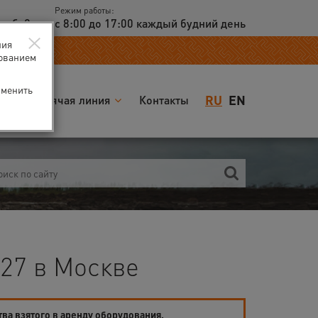
Режим работы:
доб. 2
с 8:00 до 17:00 каждый будний день
×
ния
зованием
зменить
RU
EN
я
Горячая линия
Контакты
27 в Москве
тва взятого в аренду оборудования.