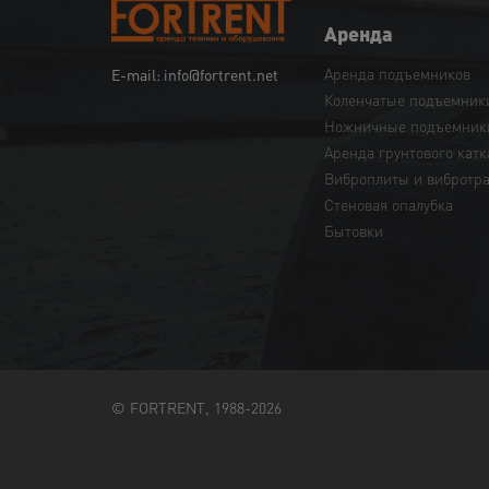
Аренда
Аренда подъемников
E-mail: info@fortrent.net
Коленчатые подъемник
Ножничные подъемник
Аренда грунтового катк
Виброплиты и вибротр
Cтеновая опалубка
Бытовки
© FORTRENT, 1988-2026