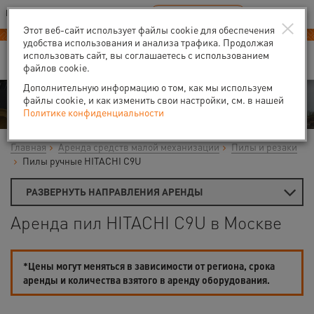
Ваш город:
Москва
RU
EN
×
В Вашем регионе нет наших офисов
ВЫБРАТЬ БЛИЖАЙШИЙ
Этот веб-сайт использует файлы cookie для обеспечения
удобства использования и анализа трафика. Продолжая
использовать сайт, вы соглашаетесь с использованием
файлов cookie.
Дополнительную информацию о том, как мы используем
Аренда
файлы cookie, и как изменить свои настройки, см. в нашей
Политике конфиденциальности
Главная
Аренда средств малой механизации
Пилы и резаки
Пилы ручные HITACHI C9U
РАЗВЕРНУТЬ НАПРАВЛЕНИЯ АРЕНДЫ
Аренда пил HITACHI C9U в Москве
*Цены могут меняться в зависимости от региона, срока
аренды и количества взятого в аренду оборудования.