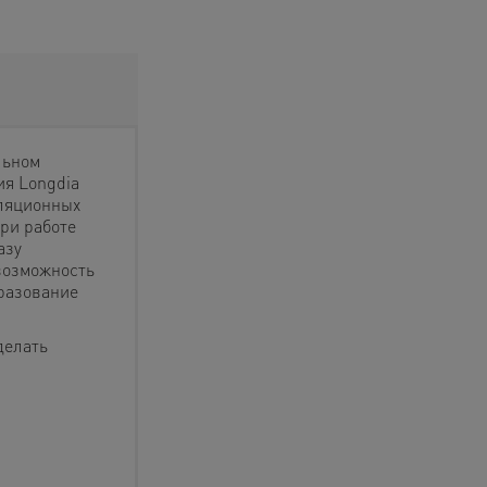
льном
ия Longdia
иляционных
При работе
азу
 возможность
бразование
делать