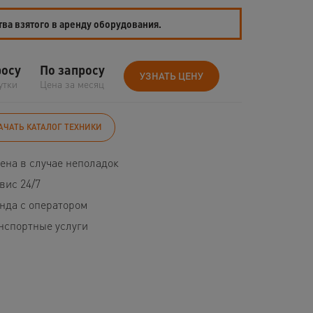
тва взятого в аренду оборудования.
росу
По запросу
УЗНАТЬ ЦЕНУ
утки
Цена за месяц
АЧАТЬ КАТАЛОГ ТЕХНИКИ
ена в случае неполадок
вис 24/7
нда с оператором
нспортные услуги