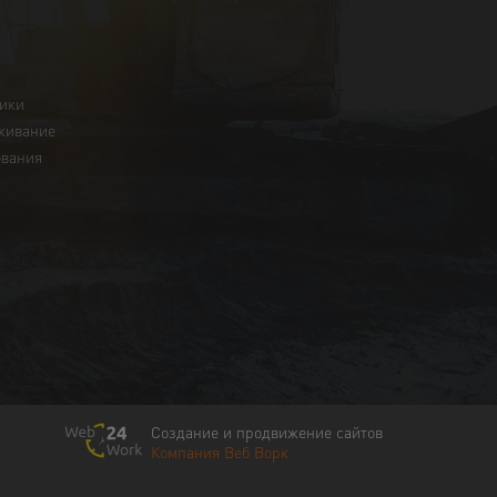
ники
живание
ования
Создание и продвижение сайтов
Компания Веб Ворк