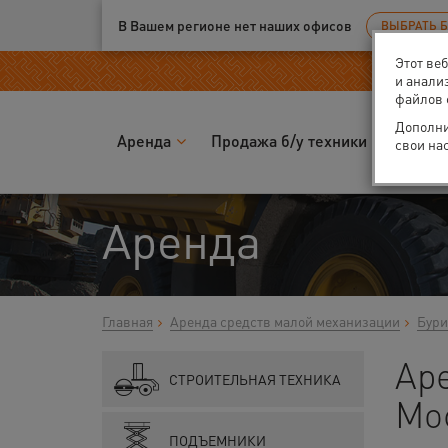
Ваш город:
Москва
В Вашем регионе нет наших офисов
ВЫБРАТЬ 
Этот ве
и анали
файлов 
Дополни
Аренда
Продажа б/у техники
Запчас
свои на
Аренда
Главная
Аренда средств малой механизации
Бури
Аре
СТРОИТЕЛЬНАЯ ТЕХНИКА
Мо
ПОДЪЕМНИКИ