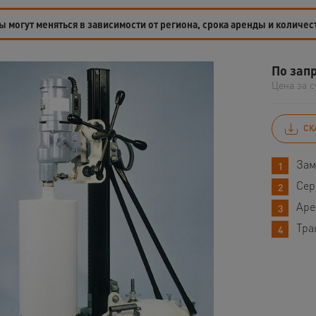
 могут меняться в зависимости от региона, срока аренды и количес
По зап
Цена за с
СК
Зам
Сер
Аре
Тра