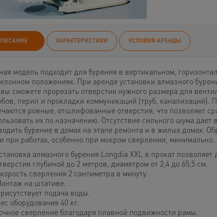
ПИСАНИЕ
ХАРАКТЕРИСТИКИ
УСЛОВИЯ АРЕНДЫ
ная модель подходит для бурения в вертикальном, горизонта
аклонном положениях. При аренде установки алмазного бурен
 вы сможете прорезать отверстия нужного размера для вент
обов, перил и прокладки коммуникаций (труб, канализаций). 
учаются ровные, отшлифованные отверстия, что позволяет ср
ользовать их по назначению. Отсутствие сильного шума дает
водить бурение в домах на этапе ремонта и в жилых домах. О
и при работах, особенно при мокром сверлении, минимально.
становка алмазного бурения Longdia XXL в прокат позволяет 
тверстия глубиной до 2 метров, диаметром от 2,4 до 65,5 см.
корость сверления 2 сантиметра в минуту.
онтаж на штативе.
рисутствует подача воды.
ес оборудования 40 кг.
очное сверление благодаря плавной подвижности рамы.