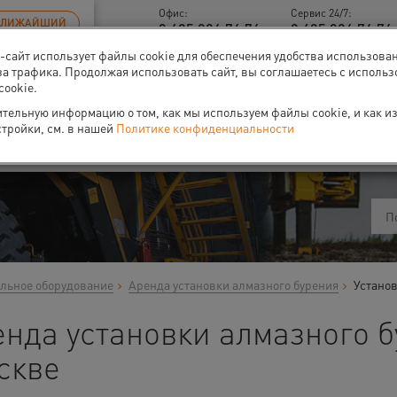
Офис:
Сервис 24/7:
БЛИЖАЙШИЙ
8 495 926 76 76
8 495 926 76 76 
б-сайт использует файлы cookie для обеспечения удобства использова
за трафика. Продолжая использовать сайт, вы соглашаетесь с исполь
cookie.
тельную информацию о том, как мы используем файлы cookie, и как и
ти
О нас
Событи
стройки, см. в нашей
Политике конфиденциальности
льное оборудование
Аренда установки алмазного бурения
Установ
нда установки алмазного б
скве