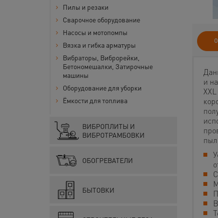
Пилы и резаки
Сварочное оборудование
Насосы и мотопомпы
О
Вязка и гибка арматуры
Вибраторы, Виброрейки,
Бетономешалки, Затирочные
Дан
машины
и н
Оборудование для уборки
XXL
кор
Ёмкости для топлива
пол
исп
ВИБРОПЛИТЫ И
про
ВИБРОТРАМБОВКИ
пыл
У
ОБОГРЕВАТЕЛИ
о
С
М
БЫТОВКИ
П
В
Т