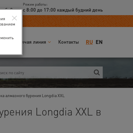
Режим работы:
доб. 2
с 8:00 до 17:00 каждый будний день
×
ния
зованием
зменить
RU
EN
я
Горячая линия
Контакты
ка алмазного бурения Longdia XXL
урения Longdia XXL в