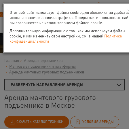
Ваш город:
Москва
RU
EN
В Вашем регионе нет наших офисов
ВЫБРАТЬ БЛИЖАЙШИЙ
Этот веб-сайт использует файлы cookie для обеспечения удобств
использования и анализа трафика. Продолжая использовать сай
вы соглашаетесь с использованием файлов cookie.
Дополнительную информацию о том, как мы используем файлы
cookie, и как изменить свои настройки, см. в нашей
Политике
Аренда
конфиденциальности
Главная
Аренда подъемников
Мачтовые подъемники и платформы
Аренда мачтовых грузовых подъемников
РАЗВЕРНУТЬ НАПРАВЛЕНИЯ АРЕНДЫ
Аренда мачтового грузового
подъемника в Москве
СКАЧАТЬ КАТАЛОГ ТЕХНИКИ
УСЛОВИЯ АРЕНДЫ