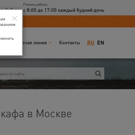
Режим работы:
доб. 2
с 8:00 до 17:00 каждый будний день
×
ния
зованием
зменить
RU
EN
я
Горячая линия
Контакты
кафа в Москве