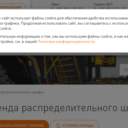
Офис:
Сервис 24/7:
БЛИЖАЙШИЙ
8 495 926 76 76
8 495 926 76 76 
б-сайт использует файлы cookie для обеспечения удобства использова
за трафика. Продолжая использовать сайт, вы соглашаетесь с исполь
cookie.
тельную информацию о том, как мы используем файлы cookie, и как и
ти
О нас
Событи
стройки, см. в нашей
Политике конфиденциальности
пределительные шкафы
енда распределительного ш
КАЧАТЬ КАТАЛОГ ТЕХНИКИ
УСЛОВИЯ АРЕНДЫ