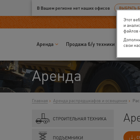
Ваш город:
Москва
В Вашем регионе нет наших офисов
ВЫБРАТЬ 
Этот ве
и анали
файлов 
Дополни
Аренда
Продажа б/у техники
Запчас
свои на
Аренда
Главная
Аренда распредшкафов и освещения
Рас
Ар
СТРОИТЕЛЬНАЯ ТЕХНИКА
ПОДЪЕМНИКИ
С