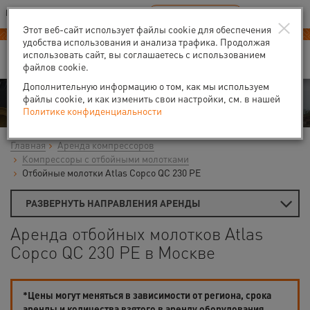
Ваш город:
Москва
RU
EN
×
В Вашем регионе нет наших офисов
ВЫБРАТЬ БЛИЖАЙШИЙ
Этот веб-сайт использует файлы cookie для обеспечения
удобства использования и анализа трафика. Продолжая
использовать сайт, вы соглашаетесь с использованием
файлов cookie.
Дополнительную информацию о том, как мы используем
Аренда
файлы cookie, и как изменить свои настройки, см. в нашей
Политике конфиденциальности
Главная
Аренда компрессоров
Компрессоры с отбойными молотками
Отбойные молотки Atlas Copco QC 230 PE
РАЗВЕРНУТЬ НАПРАВЛЕНИЯ АРЕНДЫ
Аренда отбойных молотков Atlas
Copco QC 230 PE в Москве
*Цены могут меняться в зависимости от региона, срока
аренды и количества взятого в аренду оборудования.