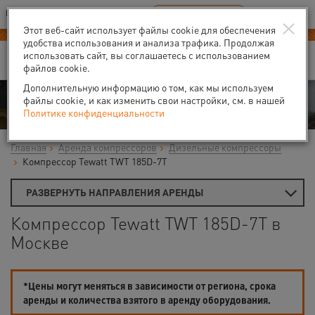
Ваш город:
Москва
RU
EN
×
В Вашем регионе нет наших офисов
ВЫБРАТЬ БЛИЖАЙШИЙ
Этот веб-сайт использует файлы cookie для обеспечения
удобства использования и анализа трафика. Продолжая
использовать сайт, вы соглашаетесь с использованием
файлов cookie.
Дополнительную информацию о том, как мы используем
Аренда
файлы cookie, и как изменить свои настройки, см. в нашей
Политике конфиденциальности
Главная
Аренда компрессоров
Дизельные компрессоры
Компрессор Tewatt TWT 185D-7T
РАЗВЕРНУТЬ НАПРАВЛЕНИЯ АРЕНДЫ
Компрессор Tewatt TWT 185D-7T в
Москве
*Цены могут меняться в зависимости от региона, срока
аренды и количества взятого в аренду оборудования.