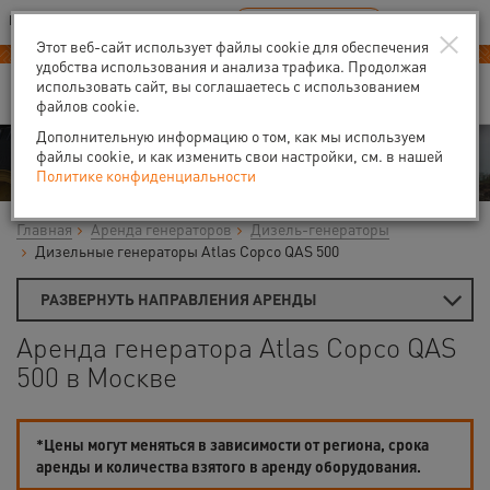
Ваш город:
Москва
RU
EN
×
В Вашем регионе нет наших офисов
ВЫБРАТЬ БЛИЖАЙШИЙ
Этот веб-сайт использует файлы cookie для обеспечения
удобства использования и анализа трафика. Продолжая
использовать сайт, вы соглашаетесь с использованием
файлов cookie.
Дополнительную информацию о том, как мы используем
Аренда
файлы cookie, и как изменить свои настройки, см. в нашей
Политике конфиденциальности
Главная
Аренда генераторов
Дизель-генераторы
Дизельные генераторы Atlas Copco QAS 500
РАЗВЕРНУТЬ НАПРАВЛЕНИЯ АРЕНДЫ
Аренда генератора Atlas Copco QAS
500 в Москве
*Цены могут меняться в зависимости от региона, срока
аренды и количества взятого в аренду оборудования.