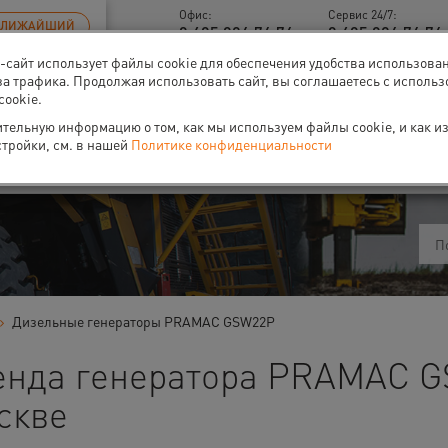
Офис:
Сервис 24/7:
БЛИЖАЙШИЙ
8 495 926 76 76
8 495 926 76 76 
б-сайт использует файлы cookie для обеспечения удобства использова
за трафика. Продолжая использовать сайт, вы соглашаетесь с исполь
cookie.
тельную информацию о том, как мы используем файлы cookie, и как и
ти
О нас
Событи
стройки, см. в нашей
Политике конфиденциальности
Дизельные генераторы PRAMAC GSW22P
енда генератора PRAMAC G
скве