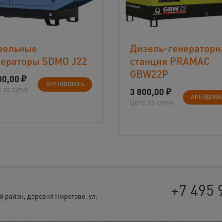
зельные
Дизель-генераторн
нераторы SDMO J22
станция PRAMAC
GBW22P
00,00
₽
АРЕНДОВАТЬ
 за сутки
3 800,00
₽
АРЕНДОВА
Цена за сутки
+7 495 
район, деревня Пирогово, ул.