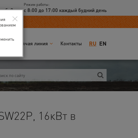
Режим работы:
доб. 2
с 8:00 до 17:00 каждый будний день
×
ния
зованием
зменить
RU
EN
я
Горячая линия
Контакты
SW22P, 16кВт в