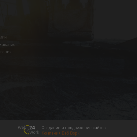
ники
живание
ования
Создание и продвижение сайтов
Компания Веб Ворк