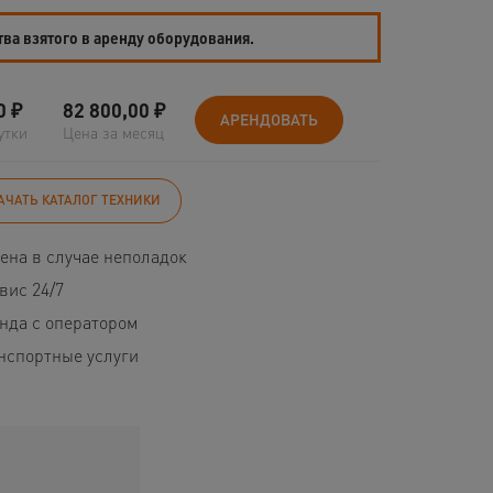
тва взятого в аренду оборудования.
0
₽
82 800,00
₽
АРЕНДОВАТЬ
утки
Цена за месяц
АЧАТЬ КАТАЛОГ ТЕХНИКИ
ена в случае неполадок
вис 24/7
нда с оператором
нспортные услуги