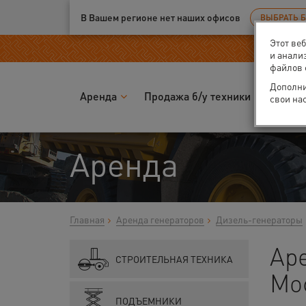
Ваш город:
Москва
В Вашем регионе нет наших офисов
ВЫБРАТЬ 
Этот ве
и анали
файлов 
Дополни
Аренда
Продажа б/у техники
Запчас
свои на
Аренда
Главная
Аренда генераторов
Дизель-генераторы
Ар
СТРОИТЕЛЬНАЯ ТЕХНИКА
Мо
ПОДЪЕМНИКИ