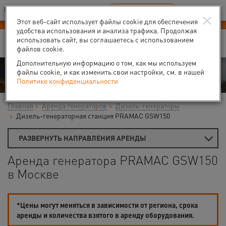
Ваш город:
Москва
RU
EN
×
В Вашем регионе нет наших офисов
ВЫБРАТЬ БЛИЖАЙШИЙ
Этот веб-сайт использует файлы cookie для обеспечения
удобства использования и анализа трафика. Продолжая
использовать сайт, вы соглашаетесь с использованием
файлов cookie.
Дополнительную информацию о том, как мы используем
Аренда
файлы cookie, и как изменить свои настройки, см. в нашей
Политике конфиденциальности
Главная
Аренда генераторов
Дизель-генераторы
Дизель-генераторная станция PRAMAC GSW150
РАЗВЕРНУТЬ НАПРАВЛЕНИЯ АРЕНДЫ
Аренда генератора PRAMAC GSW150
в Москве
*Цены могут меняться в зависимости от региона, срока
аренды и количества взятого в аренду оборудования.